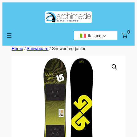
Vai
al
contenuto
0
Italiano
Home
/
Snowboard
/ Snowboard junior