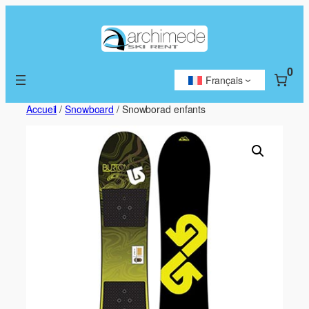
Aller
au
contenu
0
Français
Accueil
/
Snowboard
/ Snowborad enfants