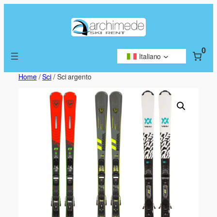
Vai
al
contenuto
0
Italiano
Home
/
Sci
/ Sci argento