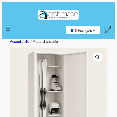
Aller
au
contenu
0
Français
Accueil
/
Ski
/ Placard chauffé