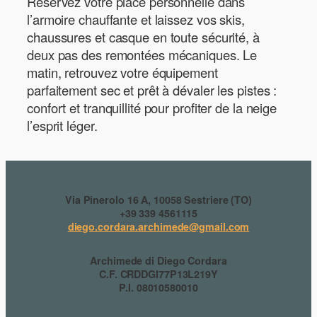
Réservez votre place personnelle dans
l’armoire chauffante et laissez vos skis,
chaussures et casque en toute sécurité, à
deux pas des remontées mécaniques. Le
matin, retrouvez votre équipement
parfaitement sec et prêt à dévaler les pistes :
confort et tranquillité pour profiter de la neige
l’esprit léger.
Via Pinerolo 16 A, 10058 Sestriere (TO)
+39 339 4561115
diego.cordara.archimede@gmail.com
Archimede di Diego Cordara
C.F. CRDDGI77P13L219Y
P.I. 08010580010